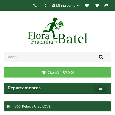
Minha conta
0 item(s) - R$ 0,00
Departamentos
U06- Pelúcia Urso LOVE.