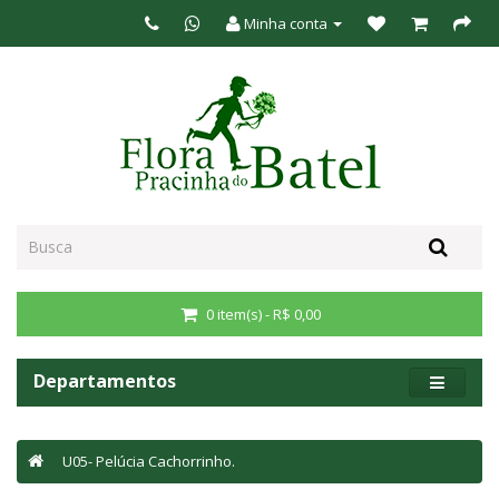
Minha conta
0 item(s) - R$ 0,00
Departamentos
U05- Pelúcia Cachorrinho.