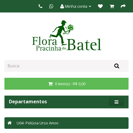
Minha conta
0 item(s) - R$ 0,00
Departamentos
U04- Pelúcia Urso Amor.