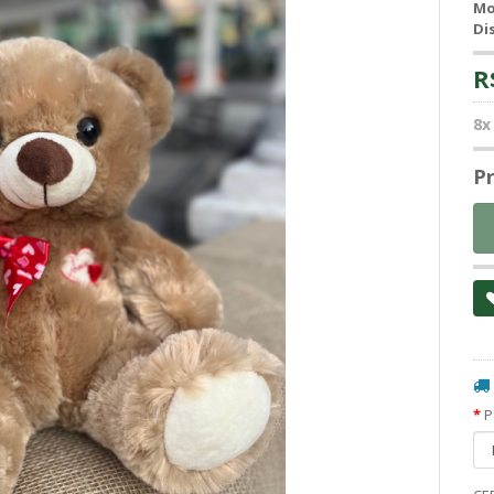
Mo
Di
R
8x
Pr
P