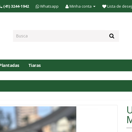
(41) 3244-1942
Whatsapp
Minha conta
Lista de desej
 Plantadas
Tiaras
U