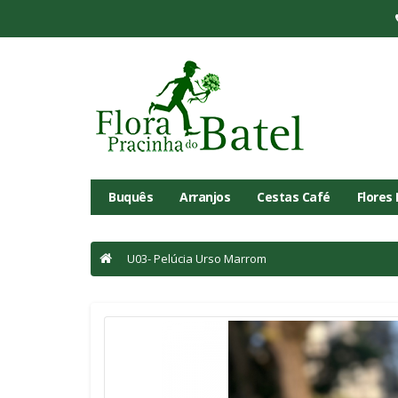
Buquês
Arranjos
Cestas Café
Flores
U03- Pelúcia Urso Marrom