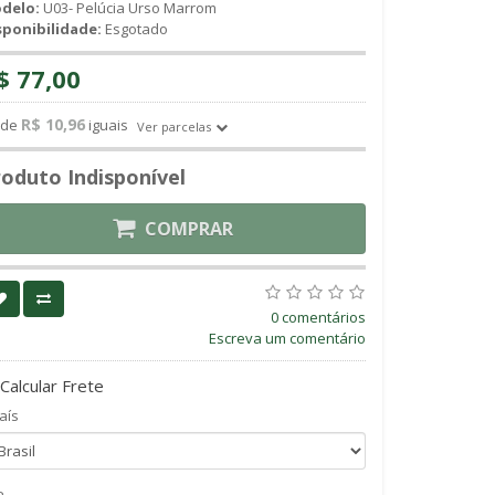
delo:
U03- Pelúcia Urso Marrom
sponibilidade:
Esgotado
$ 77,00
R$ 10,96
de
iguais
Ver parcelas
oduto Indisponível
COMPRAR
0 comentários
Escreva um comentário
Calcular Frete
aís