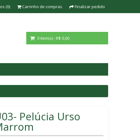
os (0)
Carrinho de compras
Finalizar pedido
0 item(s) - R$ 0,00
03- Pelúcia Urso
Marrom