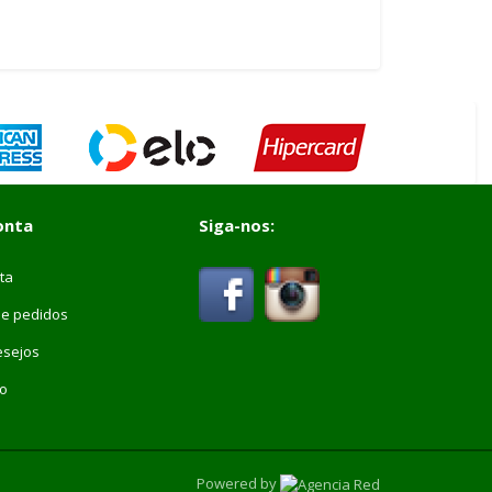
onta
Siga-nos:
ta
de pedidos
esejos
vo
Powered by