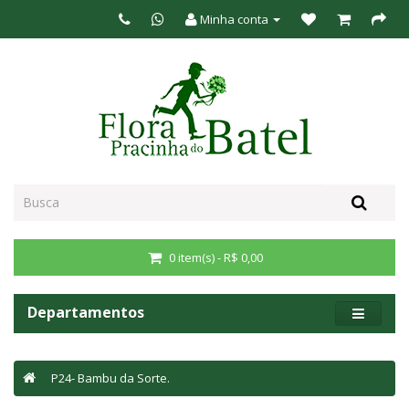
Minha conta
0 item(s) - R$ 0,00
Departamentos
P24- Bambu da Sorte.