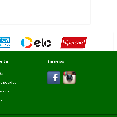
onta
Siga-nos:
ta
de pedidos
esejos
vo